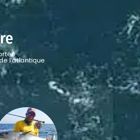
re
ortée
e l’atlantique