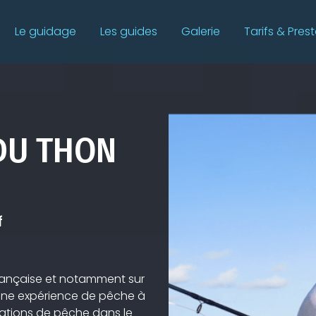
Le guidage
Les guides
Galerie
Tarifs & Pres
DU THON
f
Française et notamment sur
 une expérience de pêche à
nations de pêche dans le