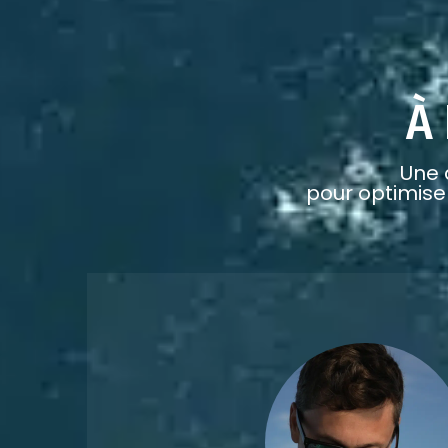
À
Une 
pour optimise