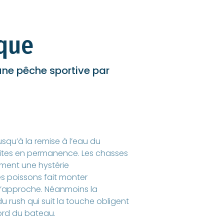
que
une pêche sportive par
squ’à la remise à l’eau du
mites en permanence. Les chasses
ment une hystérie
es poissons fait monter
 s’approche. Néanmoins la
u rush qui suit la touche obligent
ord du bateau.