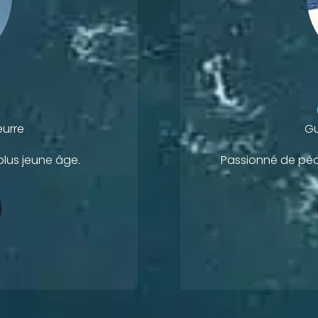
urre
Gu
lus jeune âge.
Passionné de pêc